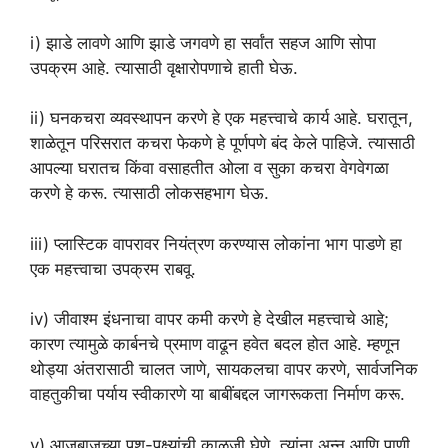
i) झाडे लावणे आणि झाडे जगवणे हा सर्वांत सहज आणि सोपा
उपक्रम आहे. त्यासाठी वृक्षारोपणाचे हाती घेऊ.
ii) घनकचरा व्यवस्थापन करणे हे एक महत्त्वाचे कार्य आहे. घरातून,
शाळेतून परिसरात कचरा फेकणे हे पूर्णपणे बंद केले पाहिजे. त्यासाठी
आपल्या घरातच किंवा वसाहतीत ओला व सुका कचरा वेगवेगळा
करणे हे करू. त्यासाठी लोकसहभाग घेऊ.
iii) प्लास्टिक वापरावर नियंत्रण करण्यास लोकांना भाग पाडणे हा
एक महत्त्वाचा उपक्रम राबवू.
iv) जीवाश्म इंधनाचा वापर कमी करणे हे देखील महत्त्वाचे आहे;
कारण त्यामुळे कार्बनचे प्रमाण वाढून हवेत बदल होत आहे. म्हणून
थोड्या अंतरासाठी चालत जाणे, सायकलचा वापर करणे, सार्वजनिक
वाहतुकीचा पर्याय स्वीकारणे या बाबींबद्दल जागरूकता निर्माण करू.
v) आजूबाजूच्या पशु-पक्ष्यांची काळजी घेणे, त्यांना अन्न आणि पाणी