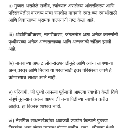
ii) मुळात असलेले सजीव, त्यांच्यात असलेल्या आंतरक्रिया आणि
परिसंस्थेतील वास्तव्य यांचा समतोल मानवाने स्वत:च्या स्वार्थासाठी
आणि विकासाच्या भ्रामक कल्पनांनी नष्ट केला आहे.
iii) औद्योगिकीकरण, नागरीकरण, जंगलतोड अशा अनेक कारणांनी
पृथ्वीवरच्या अनेक अन्नसाखळ्या आणि अन्नजाळी खंडित झाली
आहे.
iv) मानवाच्या अफाट लोकसंख्यावाढीमुळे आणि त्यांना लागणाऱ्या
अन्न,वस्त्र आणि निवारा या गरजांसाठी इतर परिसंस्था जपणे हे
कोणाच्याच लक्षात आले नाही.
v) परिणामी, जी पृथ्वी आपल्या पूर्वजांनी आपल्या स्वाधीन केली तिचे
संपूर्ण नुकसान करून आपण ती नव्या पिढीच्या स्वाधीन करीत
आहोत. हा विकास शाश्वत नाही.
vi) नैसर्गिक साधनसंपदांचा अवाजवी उपयोग केल्याने पुढच्या
पिढ्यांना अशा संपदा उपलब्ध होणार नाहीत. उदा., जीवाश्म इंधने,