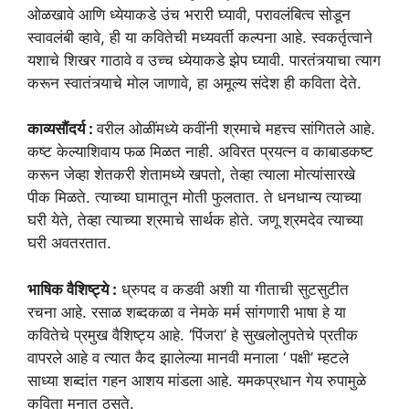
ओळखावे आणि ध्येयाकडे उंच भरारी घ्यावी, परावलंबित्व सोडून
स्वावलंबी व्हावे, ही या कवितेची मध्यवर्ती कल्पना आहे. स्वकर्तृत्वाने
यशाचे शिखर गाठावे व उच्च ध्येयाकडे झेप घ्यावी. पारतंत्र्याचा त्याग
करून स्वातंत्र्याचे मोल जाणावे, हा अमूल्य संदेश ही कविता देते.
काव्यसौंदर्य :
वरील ओळींमध्ये कवींनी श्रमाचे महत्त्व सांगितले आहे.
कष्ट केल्याशिवाय फळ मिळत नाही. अविरत प्रयत्न व काबाडकष्ट
करून जेव्हा शेतकरी शेतामध्ये खपतो, तेव्हा त्याला मोत्यांसारखे
पीक मिळते. त्याच्या घामातून मोती फुलतात. ते धनधान्य त्याच्या
घरी येते, तेव्हा त्याच्या श्रमाचे सार्थक होते. जणू श्रमदेव त्याच्या
घरी अवतरतात.
भाषिक वैशिष्ट्ये :
ध्रुपद व कडवी अशी या गीताची सुटसुटीत
रचना आहे. रसाळ शब्दकळा व नेमके मर्म सांगणारी भाषा हे या
कवितेचे प्रमुख वैशिष्ट्य आहे. ‘पिंजरा’ हे सुखलोलुपतेचे प्रतीक
वापरले आहे व त्यात कैद झालेल्या मानवी मनाला ‘ पक्षी’ म्हटले
साध्या शब्दांत गहन आशय मांडला आहे. यमकप्रधान गेय रुपामुळे
कविता मनात ठसते.