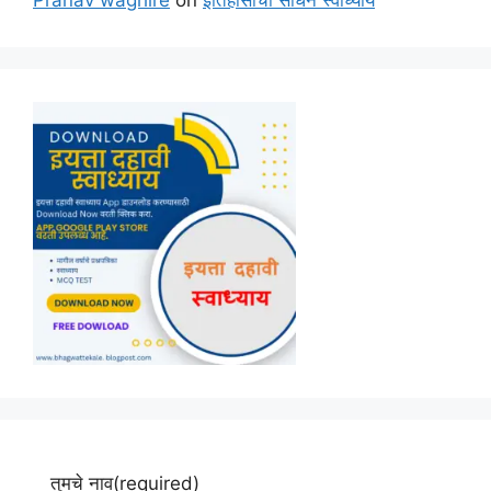
Pranav waghire
on
इतिहासाची साधने स्वाध्याय
तुमचे नाव
(required)