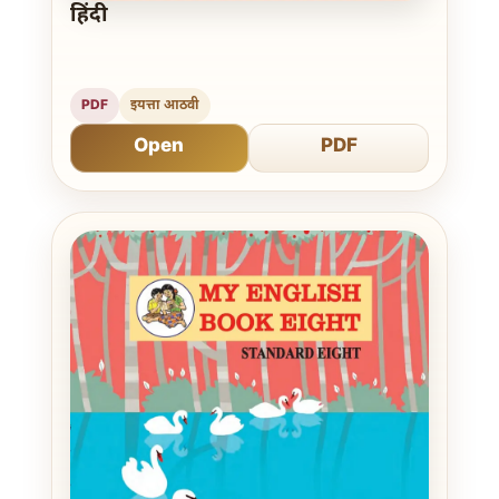
हिंदी
PDF
इयत्ता आठवी
Open
PDF