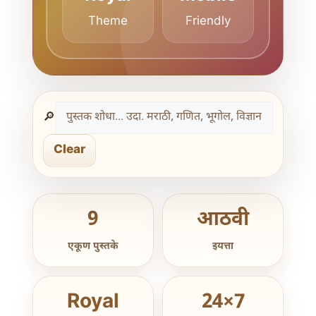
Theme
Friendly
🔎
Clear
9
आठवी
एकूण पुस्तके
इयत्ता
Royal
24×7