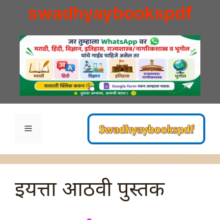
Skip
swadhyaybookspdf
to
content
Menu
इयत्ता आठवी पुस्तक