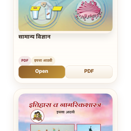
सामान्य विज्ञान
PDF
इयत्ता आठवी
Open
PDF