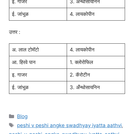
इ. गाजर
3. अँन्थोसायनिन
ई. जांभूळ
4. लायकोपीन
उत्तर :
अ. लाल टोमॅटो
4. लायकोपीन
आ. हिरवे पान
1. क्लोरोफिल
इ. गाजर
2. कॅरोटीन
ई. जांभूळ
3. अँन्थोसायनिन
Categories
Blog
Tags
peshi v peshi angke swadhyay iyatta aathvi
,