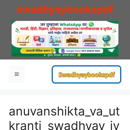
Skip
swadhyaybookspdf
to
content
Menu
anuvanshikta_va_ut
kranti_swadhyay_iy