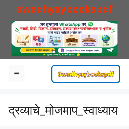
Skip
swadhyaybookspdf
to
content
Menu
द्रव्याचे_मोजमाप_स्वाध्याय