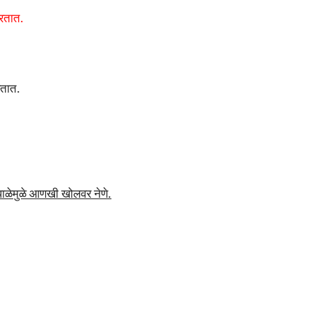
करतात.
रतात.
ाळेमुळे आणखी खोलवर नेणे.