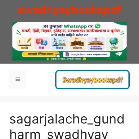
Skip
swadhyaybookspdf
to
content
Menu
sagarjalache_gund
harm_swadhyay