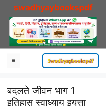
Skip
swadhyaybookspdf
to
content
Menu
बदलते जीवन भाग 1
इतिहास स्वाध्याय इयत्ता