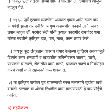
i) ‘जयपूर फूट’ तंत्रज्ञानाच्या शोधाने भारतातील दिव्यांगांचे आयुष्य
बदलून गेले.
ii) १९६८ पूर्वी एखाद्या व्यक्तीला अपघात झाला आणि त्यात पाय
जायबंदी झाला तर उर्वरित आयुष्य अडचणीत काढावे लागे. यावर
उपाय म्हणून डॉ. प्रमोद सेठी यांनी कुशल कारागीर रामचंद्र शर्मा
यांच्या मदतीने कृत्रिम हात, पाय, नाक, कान तयार केले.
iii) जयपूर फूट तंत्रज्ञान वापरुन तयार केलेल्या कृत्रिम अवयवांमुले
दिव्यांग रुग्ण अनवाणी व खडबडीत जमिनीवरून चालणे, पळणे,
सायकल चालवणे, शेतातील कामे करणे, झाडावर चढणे व गिर्यारोहण
करणे अशी कामे सहजपणे करू शकतात.
iv) या कृत्रिम पायांवर बूट घालण्याची गरज नसल्याने बुटांचा खर्च
वाचतो. पाण्यात वा ओल्या स्थितीत काम करण्यासाठी हे पाय सोईचे
आहेत.
३) शहरीकरण