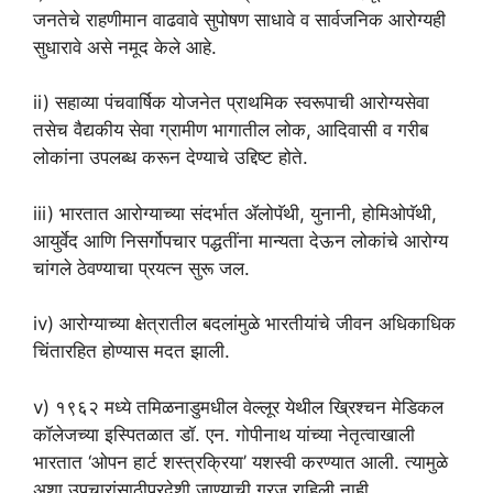
जनतेचे राहणीमान वाढवावे सुपोषण साधावे व सार्वजनिक आरोग्यही
सुधारावे असे नमूद केले आहे.
ii) सहाव्या पंचवार्षिक योजनेत प्राथमिक स्वरूपाची आरोग्यसेवा
तसेच वैद्यकीय सेवा ग्रामीण भागातील लोक, आदिवासी व गरीब
लोकांना उपलब्ध करून देण्याचे उद्दिष्ट होते.
iii) भारतात आरोग्याच्या संदर्भात ॲलोपॅथी, युनानी, होमिओपॅथी,
आयुर्वेद आणि निसर्गोपचार पद्धतींना मान्यता देऊन लोकांचे आरोग्य
चांगले ठेवण्याचा प्रयत्न सुरू जल.
iv) आरोग्याच्या क्षेत्रातील बदलांमुळे भारतीयांचे जीवन अधिकाधिक
चिंतारहित होण्यास मदत झाली.
v) १९६२ मध्ये तमिळनाडुमधील वेल्लूर येथील ख्रिश्चन मेडिकल
कॉलेजच्या इस्पितळात डॉ. एन. गोपीनाथ यांच्या नेतृत्वाखाली
भारतात ‘ओपन हार्ट शस्त्रक्रिया’ यशस्वी करण्यात आली. त्यामुळे
अशा उपचारांसाठीपरदेशी जाण्याची गरज राहिली नाही.