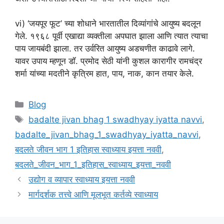
vi) ‘जयपूर फूट’ च्या शोधाने भारतातील दिव्यांगांचे आयुष्य बदलून
गेले. १९६८ पूर्वी एखाद्या व्यक्तीला अपघात झाला आणि त्यात त्याचा
पाय जायबंदी झाला. तर उर्वरित आयुष्य अडचणीत काढावे लागे.
यावर उपाय म्हणून डॉ. प्रमोद सेठी यांनी कुशल कारागीर रामचंद्र
शर्मा यांच्या मदतीने कृत्रिम हात, पाय, नाक, कान तयार केले.
Categories
Blog
Tags
badalte jivan bhag 1 swadhyay iyatta navvi
,
badalte_jivan_bhag_1_swadhyay_iyatta_navvi
,
बदलते जीवन भाग 1 इतिहास स्वाध्याय इयत्ता नववी
,
बदलते_जीवन_भाग_1_इतिहास_स्वाध्याय_इयत्ता_नववी
उद्योग व व्यापार स्वाध्याय इयत्ता नववी
मार्गदर्शक तत्त्वे आणि मूलभूत कर्तव्ये स्वाध्याय