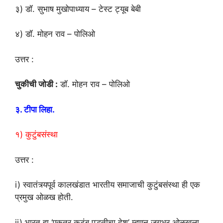
३) डॉ. सुभाष मुखोपाध्याय – टेस्ट ट्यूब बेबी
४) डॉ. मोहन राव – पोलिओ
उत्तर :
चुकीची जोडी :
डॉ. मोहन राव – पोलिओ
३. टीपा लिहा.
१) कुटुंबसंस्था
उत्तर :
i) स्वातंत्र्यपूर्व कालखंडात भारतीय समाजाची कुटुंबसंस्था ही एक
प्रमुख ओळख होती.
ii) भारत हा ‘एकत्र कुटुंब पद्धतीचा देश’ म्हणून जगभर ओळखला