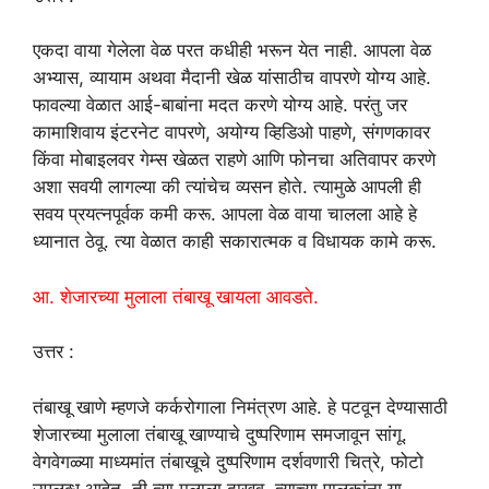
एकदा वाया गेलेला वेळ परत कधीही भरून येत नाही. आपला वेळ
अभ्यास, व्यायाम अथवा मैदानी खेळ यांसाठीच वापरणे योग्य आहे.
फावल्या वेळात आई-बाबांना मदत करणे योग्य आहे. परंतु जर
कामाशिवाय इंटरनेट वापरणे, अयोग्य व्हिडिओ पाहणे, संगणकावर
किंवा मोबाइलवर गेम्स खेळत राहणे आणि फोनचा अतिवापर करणे
अशा सवयी लागल्या की त्यांचेच व्यसन होते. त्यामुळे आपली ही
सवय प्रयत्नपूर्वक कमी करू. आपला वेळ वाया चालला आहे हे
ध्यानात ठेवू. त्या वेळात काही सकारात्मक व विधायक कामे करू.
आ. शेजारच्या मुलाला तंबाखू खायला आवडते.
उत्तर :
तंबाखू खाणे म्हणजे कर्करोगाला निमंत्रण आहे. हे पटवून देण्यासाठी
शेजारच्या मुलाला तंबाखू खाण्याचे दुष्परिणाम समजावून सांगू.
वेगवेगळ्या माध्यमांत तंबाखूचे दुष्परिणाम दर्शवणारी चित्रे, फोटो
उपलब्ध आहेत. ती त्या मुलाला दाखवू. त्याच्या पालकांना या