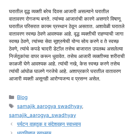
घरातील वृद्ध व्यक्ती बरेच दिवस आजारी असल्याने घरातील
वातावरण रोगजन्य बनते. त्यांच्या आजारांची कारणे असणारे विषाणू
घरातील परिसरात कायम प्रस्थान ठेवून असतात. अशावेळी घरातले
वातावरण स्वच्छ ठेवणे आवश्यक आहे. वृद्ध व्यक्तीची राहण्याची जागा
स्वच्छ ठेवणे, त्यांच्या सेवा सूश्रुषेची योग्य सोय करणे व ते स्वच्छ
ठेवणे, त्यांचे कपडे चादरी डेटॉल तसेच बाजारात उपलब्ध असलेल्या
निर्जतूकांचा वापर करून धुवावेत. तसेच आजारी व्यक्तीच्या शरीराची
काळजी घेणे आवश्यक आहे. त्यांची नखे, केस स्वच्छ करणे तसेच
त्यांची आंघोळ घालणे गरजेचे आहे. अशाप्रकारे घरातील वातावरण
आजारी व्यक्ती असूनही आरोग्यजन्य व प्रसन्न असेल.
Categories
Blog
Tags
samajik aarogya swadhyay
,
samajik_aarogya_swadhyay
पर्यटन वाहतूक व संदेशवहन स्वाध्याय
धातुविज्ञान स्वाध्याय