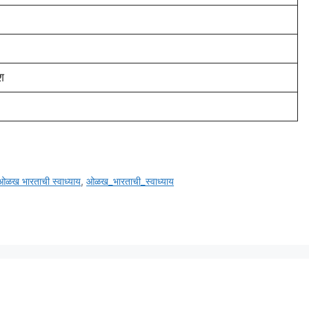
श
ओळख भारताची स्वाध्याय
,
ओळख_भारताची_स्वाध्याय