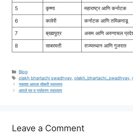
5
कृष्णा
महाराष्ट्र आणि कर्नाटक
6
कावेरी
कर्नाटक आणि तमिळनाडू
7
ब्रह्मपुत्र
असम आणि अरुणाचल प्रदे
8
साबरमती
राज्यस्थान आणि गुजरात
Categories
Blog
Tags
olakh bhartachi swadhyay
,
olakh_bhartachi_swadhyay
,
नकाशा आपला सोबती स्वाध्याय
आपले घर व पर्यावरण स्वाध्याय
Leave a Comment