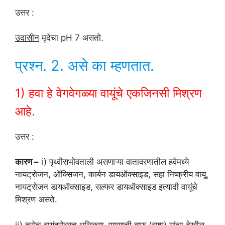
उत्तर :
उदासीन
मृदेचा pH 7 असतो.
प्रश्न. 2. असे का म्हणतात.
1) हवा हे वेगवेगळ्या वायूंचे एकजिनसी मिश्रण
आहे.
उत्तर :
कारण –
i) पृथ्वीसभोवताली असणाऱ्या वातावरणातील हवेमध्ये
नायट्रोजन, ऑक्सिजन, कार्बन डायऑक्साइड, सहा निष्क्रीय वायू,
नायट्रोजन डायऑक्साइड, सल्फर डायऑक्साइड इत्यादी वायूंचे
मिश्रण असते.
ii) तसेच वायूंबरोबरच धूलिकण, पाण्याची वाफ (बाष्प) यांचा देखील